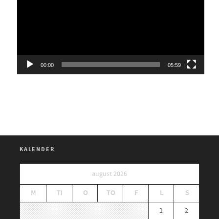
00:00
05:59
KALENDER
august 2026
M
TI
O
TO
F
L
S
1
2