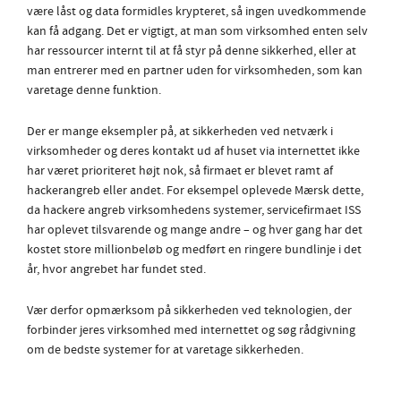
være låst og data formidles krypteret, så ingen uvedkommende
kan få adgang. Det er vigtigt, at man som virksomhed enten selv
har ressourcer internt til at få styr på denne sikkerhed, eller at
man entrerer med en partner uden for virksomheden, som kan
varetage denne funktion.
Der er mange eksempler på, at sikkerheden ved netværk i
virksomheder og deres kontakt ud af huset via internettet ikke
har været prioriteret højt nok, så firmaet er blevet ramt af
hackerangreb eller andet. For eksempel oplevede Mærsk dette,
da hackere angreb virksomhedens systemer, servicefirmaet ISS
har oplevet tilsvarende og mange andre – og hver gang har det
kostet store millionbeløb og medført en ringere bundlinje i det
år, hvor angrebet har fundet sted.
Vær derfor opmærksom på sikkerheden ved teknologien, der
forbinder jeres virksomhed med internettet og søg rådgivning
om de bedste systemer for at varetage sikkerheden.